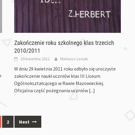
Zakończenie roku szkolnego klas trzecich
2010/2011
29 kwietnia 2011
Mateusz Lesiak
W dniu 29 kwietnia 2011 roku odbyło się uroczyste
w
zakończenie nauki uczniów klas III Liceum
Ogólnokształcącego w Rawie Mazowieckiej.
Oficjalna część pożegnania uczniów
[...]
2
Next