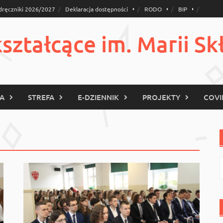
dręczniki 2026/2027
Deklaracja dostępności
RODO
BIP
ztałcące im. Marii Sk
KA
STREFA
E-DZIENNIK
PROJEKTY
COVI
S