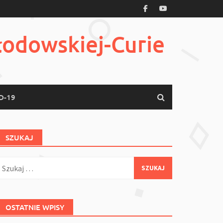
łodowskiej-Curie
D-19
SZUKAJ
zukaj:
OSTATNIE WPISY