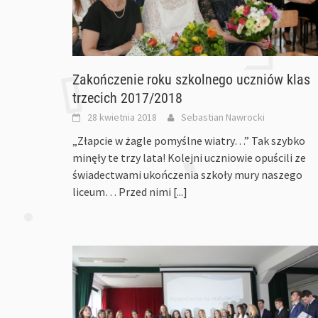
Zakończenie roku szkolnego uczniów klas
trzecich 2017/2018
28 kwietnia 2018
Sebastian Nawrocki
„Złapcie w żagle pomyślne wiatry…” Tak szybko
minęły te trzy lata! Kolejni uczniowie opuścili ze
świadectwami ukończenia szkoły mury naszego
liceum… Przed nimi
[...]