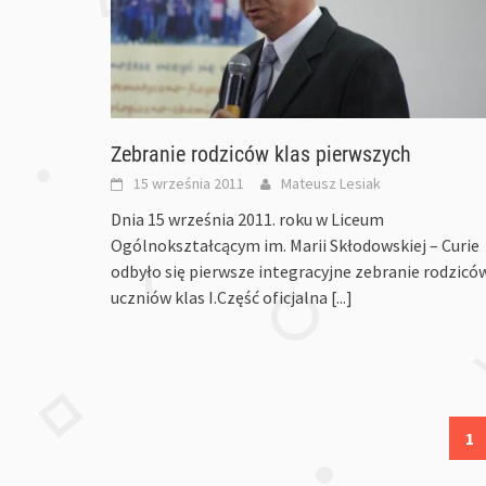
Zebranie rodziców klas pierwszych
15 września 2011
Mateusz Lesiak
Dnia 15 września 2011. roku w Liceum
Ogólnokształcącym im. Marii Skłodowskiej – Curie
odbyło się pierwsze integracyjne zebranie rodzicó
uczniów klas I.Część oficjalna
[...]
Posts
1
navigation