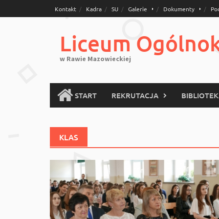
Skip
Kontakt
Kadra
SU
Galerie
Dokumenty
Po
to
content
Liceum Ogólnoks
w Rawie Mazowieckiej
START
REKRUTACJA
BIBLIOTE
KLAS