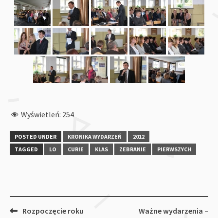
Wyświetleń:
254
POSTED UNDER
KRONIKA WYDARZEŃ
2012
TAGGED
LO
CURIE
KLAS
ZEBRANIE
PIERWSZYCH
Post
Rozpoczęcie roku
Ważne wydarzenia –