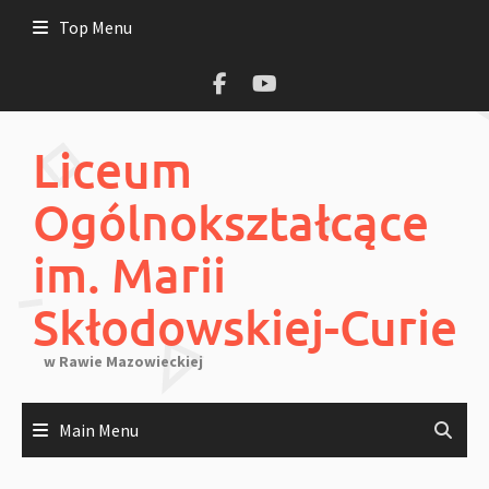
Skip
Top Menu
to
content
Liceum
Ogólnokształcące
im. Marii
Skłodowskiej-Curie
w Rawie Mazowieckiej
Main Menu