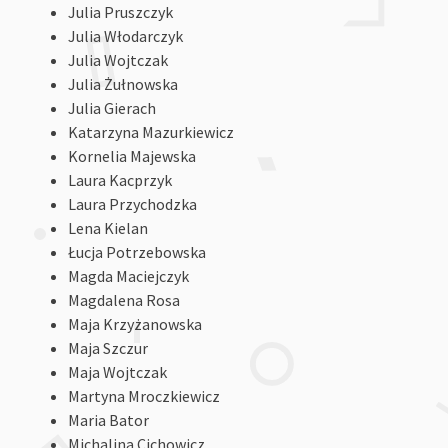
Julia Pruszczyk
Julia Włodarczyk
Julia Wojtczak
Julia Żułnowska
Julia Gierach
Katarzyna Mazurkiewicz
Kornelia Majewska
Laura Kacprzyk
Laura Przychodzka
Lena Kielan
Łucja Potrzebowska
Magda Maciejczyk
Magdalena Rosa
Maja Krzyżanowska
Maja Szczur
Maja Wojtczak
Martyna Mroczkiewicz
Maria Bator
Michalina Cichowicz