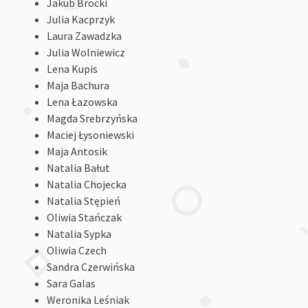
Jakub Brocki
Julia Kacprzyk
Laura Zawadzka
Julia Wolniewicz
Lena Kupis
Maja Bachura
Lena Łazowska
Magda Srebrzyńska
Maciej Łysoniewski
Maja Antosik
Natalia Bałut
Natalia Chojecka
Natalia Stępień
Oliwia Stańczak
Natalia Sypka
Oliwia Czech
Sandra Czerwińska
Sara Galas
Weronika Leśniak