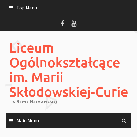
Skip
Top Menu
to
content
Liceum
Ogólnokształcące
im. Marii
Skłodowskiej-Curie
w Rawie Mazowieckiej
Main Menu