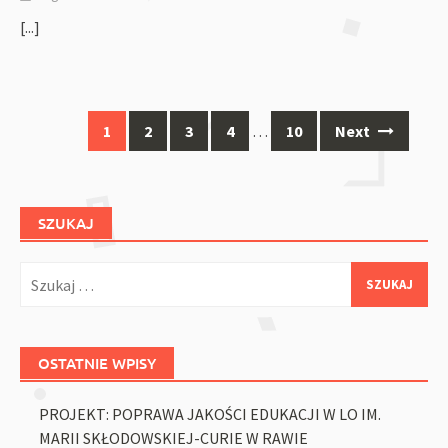
[...]
Posts
1
2
3
4
…
10
Next
navigation
SZUKAJ
Szukaj:
OSTATNIE WPISY
PROJEKT: POPRAWA JAKOŚCI EDUKACJI W LO IM.
MARII SKŁODOWSKIEJ-CURIE W RAWIE