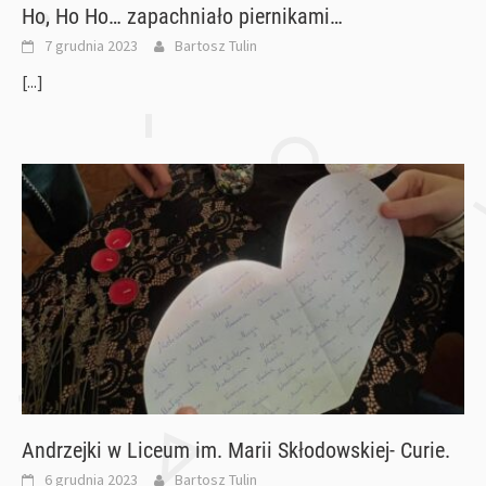
Ho, Ho Ho… zapachniało piernikami…
7 grudnia 2023
Bartosz Tulin
[...]
Andrzejki w Liceum im. Marii Skłodowskiej- Curie.
6 grudnia 2023
Bartosz Tulin