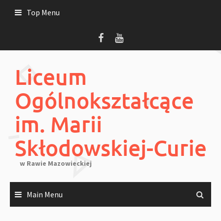
Skip
Top Menu
to
content
Liceum
Ogólnokształcące
im. Marii
Skłodowskiej-Curie
w Rawie Mazowieckiej
Main Menu