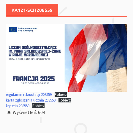
KA121-SCH208559
regulamin rekruutacji 208559
Pobierz
karta zgłoszenia ucznia 208559
Pobierz
kryteria 208559
Pobierz
Wyświetleń:
604