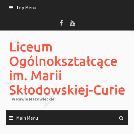
Skip
Top Menu
to
content
Liceum
Ogólnokształcące
im. Marii
Skłodowskiej-Curie
w Rawie Mazowieckiej
Main Menu