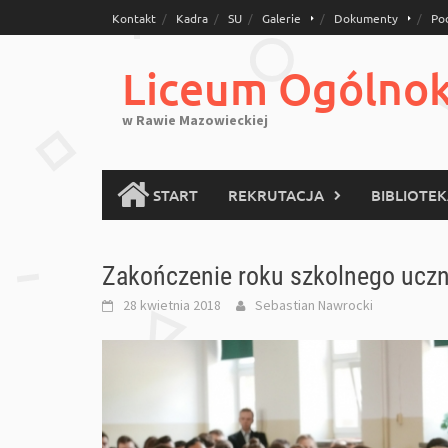
Skip
Kontakt
Kadra
SU
Galerie
Dokumenty
Po
to
content
Liceum Ogólnoks
w Rawie Mazowieckiej
START
REKRUTACJA
BIBLIOTE
Zakończenie roku szkolnego uczn
28 kwietnia 2018
Sebastian Nawrocki