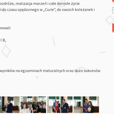
odróże, realizacja marzeń i całe dorosłe życie.
 do czasu spędzonego w „Curie”, do swoich koleżanek i
owali:
I B,
 wyników na egzaminach maturalnych oraz dużo sukcesów