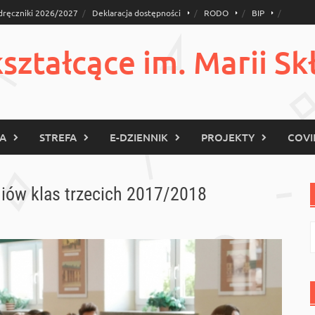
dręczniki 2026/2027
Deklaracja dostępności
RODO
BIP
ztałcące im. Marii Sk
KA
STREFA
E-DZIENNIK
PROJEKTY
COVI
iów klas trzecich 2017/2018
S