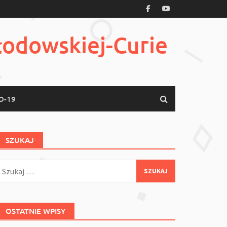
łodowskiej-Curie
D-19
SZUKAJ
zukaj:
OSTATNIE WPISY