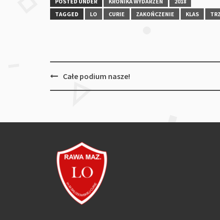
POSTED UNDER
KRONIKA WYDARZEŃ
2018
TAGGED
LO
CURIE
ZAKOŃCZENIE
KLAS
TR
Post
Całe podium nasze!
navigation