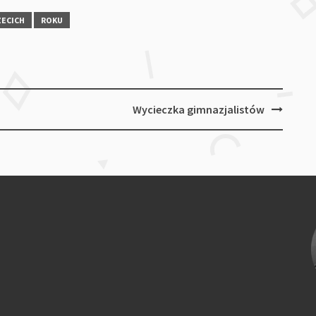
ZECICH
ROKU
Wycieczka gimnazjalistów