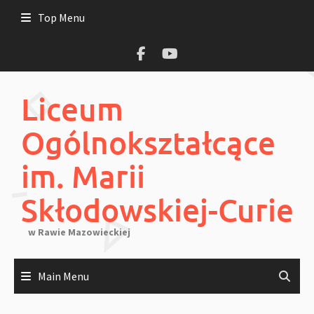
Skip
Top Menu
to
content
Liceum
Ogólnokształcące
im. Marii
Skłodowskiej-Curie
w Rawie Mazowieckiej
Main Menu