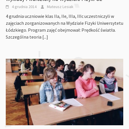
4 grudnia 2014
Mateusz Lesiak
4 grudnia uczniowie klas IIa, IIe, IIIa, IIIc uczestniczyli w
zajęciach zorganizowanych na Wydziale Fizyki Uniwersytetu
Łódzkiego. Program zajęć obejmował: Prędkość światła.
Szczególna teoria
[...]