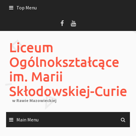
Skip
Top Menu
to
content
Liceum
Ogólnokształcące
im. Marii
Skłodowskiej-Curie
w Rawie Mazowieckiej
Main Menu