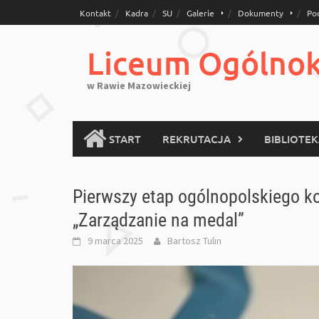
Skip
Kontakt
Kadra
SU
Galerie
Dokumenty
Po
to
content
Liceum Ogólnoks
w Rawie Mazowieckiej
START
REKRUTACJA
BIBLIOTE
Pierwszy etap ogólnopolskiego k
„Zarządzanie na medal”
9 marca 2025
Bartosz Tulin