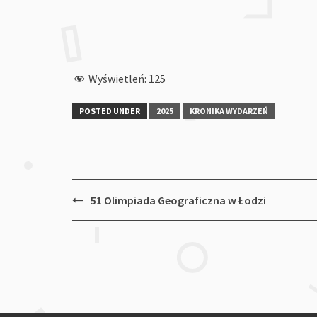
Wyświetleń:
125
POSTED UNDER
2025
KRONIKA WYDARZEŃ
Post
51 Olimpiada Geograficzna w Łodzi
navigation