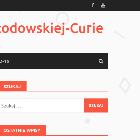
łodowskiej-Curie
D-19
SZUKAJ
zukaj:
OSTATNIE WPISY