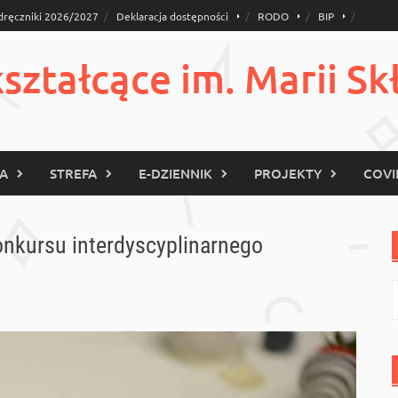
dręczniki 2026/2027
Deklaracja dostępności
RODO
BIP
ztałcące im. Marii Sk
KA
STREFA
E-DZIENNIK
PROJEKTY
COVI
onkursu interdyscyplinarnego
S