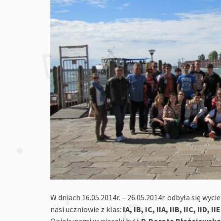
W dniach 16.05.2014r. – 26.05.2014r. odbyła się wyci
nasi uczniowie z klas:
IA, IB, IC, IIA, IIB, IIC, IID, IIE
Opiekunami wycieczki byli:
P. Dorota Błażejewska