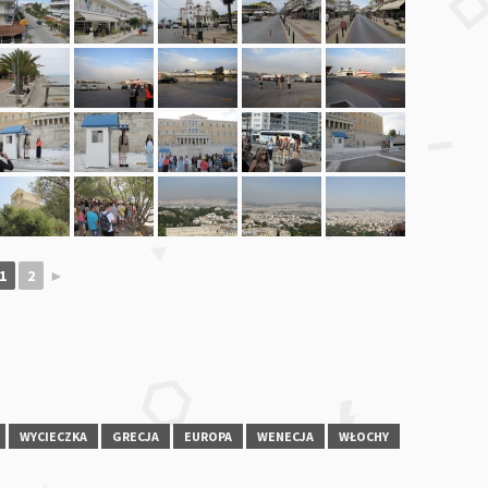
1
2
►
WYCIECZKA
GRECJA
EUROPA
WENECJA
WŁOCHY