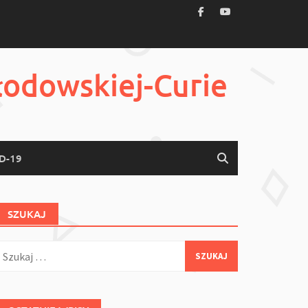
łodowskiej-Curie
D-19
SZUKAJ
zukaj: