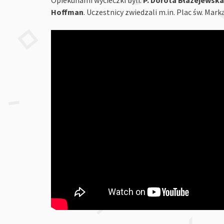
Hoffman
. Uczestnicy zwiedzali m.in. Plac św. Mark