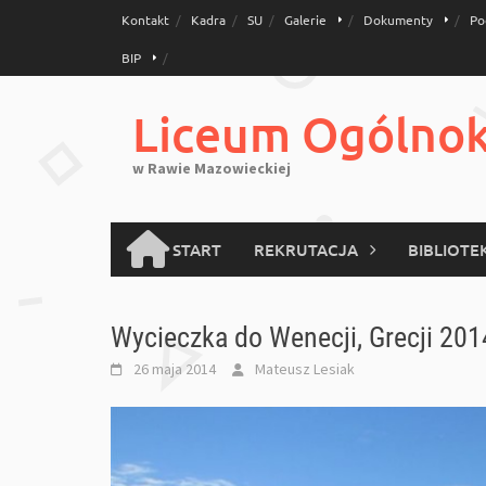
Skip
Kontakt
Kadra
SU
Galerie
Dokumenty
Po
to
BIP
content
Liceum Ogólnoks
w Rawie Mazowieckiej
START
REKRUTACJA
BIBLIOTE
Wycieczka do Wenecji, Grecji 201
26 maja 2014
Mateusz Lesiak