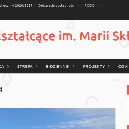
dręczniki 2026/2027
Deklaracja dostępności
RODO
ztałcące im. Marii Sk
KA
STREFA
E-DZIENNIK
PROJEKTY
COVI
4
S