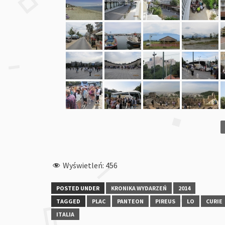
Wyświetleń:
456
POSTED UNDER
KRONIKA WYDARZEŃ
2014
TAGGED
PLAC
PANTEON
PIREUS
LO
CURIE
ITALIA