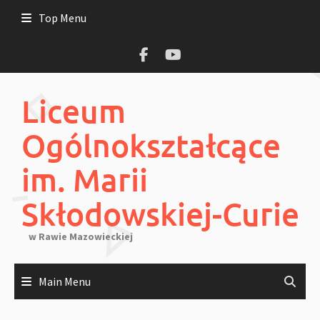
Skip
Top Menu
to
content
Liceum
Ogólnokształcące
im. Marii
Skłodowskiej-Curie
w Rawie Mazowieckiej
Main Menu