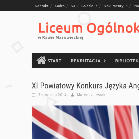
Skip
Kontakt
Kadra
SU
Galerie
Dokumenty
Po
to
content
Liceum Ogólnoks
w Rawie Mazowieckiej
START
REKRUTACJA
BIBLIOTE
XI Powiatowy Konkurs Języka Ang
3 stycznia 2014
Mateusz Lesiak