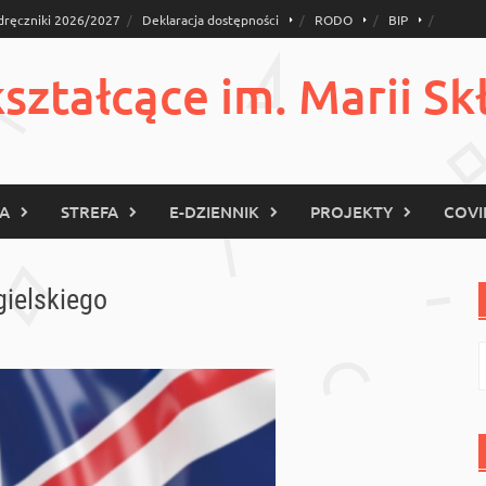
dręczniki 2026/2027
Deklaracja dostępności
RODO
BIP
ztałcące im. Marii Sk
KA
STREFA
E-DZIENNIK
PROJEKTY
COVI
ielskiego
S