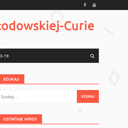
łodowskiej-Curie
D-19
SZUKAJ
zukaj:
OSTATNIE WPISY