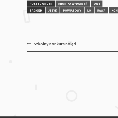
POSTED UNDER
KRONIKA WYDARZEŃ
2014
TAGGED
JĘZYK
POWIATOWY
LO
RAWA
KON
Post
Szkolny Konkurs Kolęd
navigation