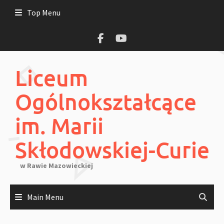
Skip
Top Menu
to
content
Liceum
Ogólnokształcące
im. Marii
Skłodowskiej-Curie
w Rawie Mazowieckiej
Main Menu