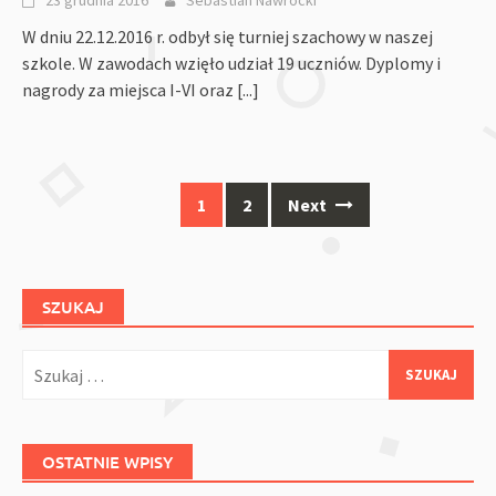
23 grudnia 2016
Sebastian Nawrocki
W dniu 22.12.2016 r. odbył się turniej szachowy w naszej
szkole. W zawodach wzięło udział 19 uczniów. Dyplomy i
nagrody za miejsca I-VI oraz
[...]
Posts
1
2
Next
navigation
SZUKAJ
Szukaj:
OSTATNIE WPISY