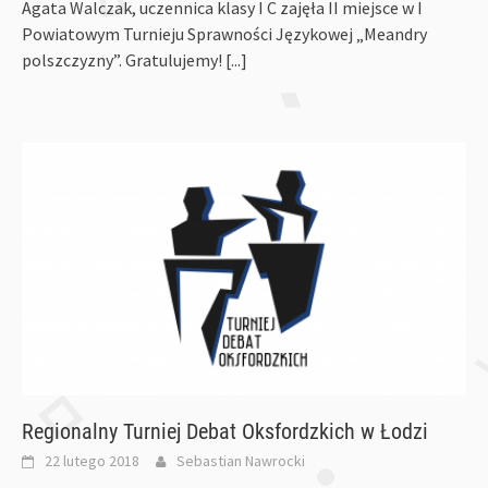
Agata Walczak, uczennica klasy I C zajęła II miejsce w I
Powiatowym Turnieju Sprawności Językowej „Meandry
polszczyzny”. Gratulujemy!
[...]
Regionalny Turniej Debat Oksfordzkich w Łodzi
22 lutego 2018
Sebastian Nawrocki