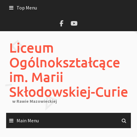
Skip
Top Menu
to
content
Liceum
Ogólnokształcące
im. Marii
Skłodowskiej-Curie
w Rawie Mazowieckiej
Main Menu