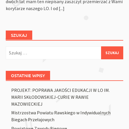
dwóch lat mam ten niepisany zaszczyt przemierzać z Wami
korytarze naszego LO. I od
[...]
SZUKAJ
Szukaj:
OSTATNIE WPISY
PROJEKT: POPRAWA JAKOŚCI EDUKACJI W LO IM.
MARII SKŁODOWSKIEJ-CURIE W RAWIE
MAZOWIECKIEJ
Mistrzostwa Powiatu Rawskiego w Indywidualnych
Biegach Przełajowych
Powiatowe Zawody Biegowe