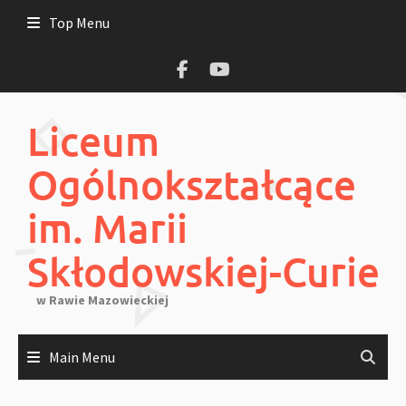
Skip
Top Menu
to
content
Liceum
Ogólnokształcące
im. Marii
Skłodowskiej-Curie
w Rawie Mazowieckiej
Main Menu