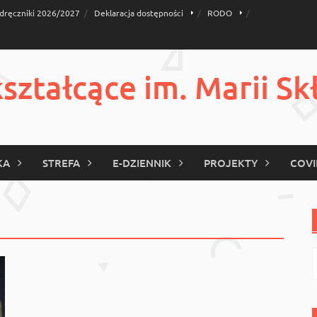
dręczniki 2026/2027
Deklaracja dostępności
RODO
ztałcące im. Marii Sk
KA
STREFA
E-DZIENNIK
PROJEKTY
COVI
S