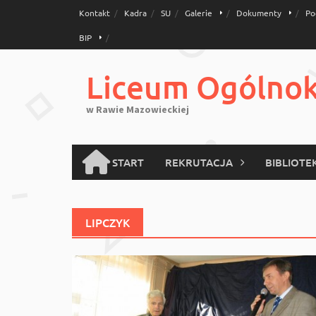
Skip
Kontakt
Kadra
SU
Galerie
Dokumenty
Po
to
BIP
content
Liceum Ogólnoks
w Rawie Mazowieckiej
START
REKRUTACJA
BIBLIOTE
LIPCZYK