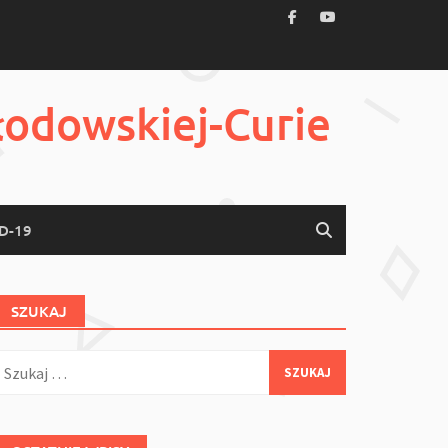
łodowskiej-Curie
D-19
SZUKAJ
zukaj: