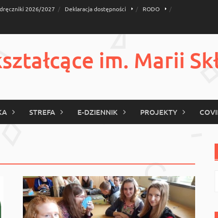
dręczniki 2026/2027
Deklaracja dostępności
RODO
ztałcące im. Marii Sk
KA
STREFA
E-DZIENNIK
PROJEKTY
COVI
S