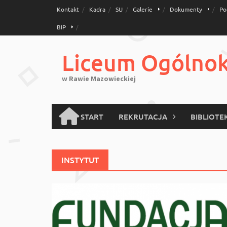
Skip
Kontakt
Kadra
SU
Galerie
Dokumenty
Po
to
BIP
content
Liceum Ogólnoks
w Rawie Mazowieckiej
START
REKRUTACJA
BIBLIOTE
INSTYTUT