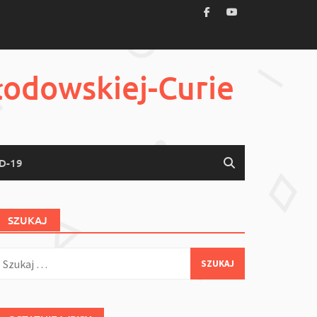
łodowskiej-Curie
D-19
SZUKAJ
zukaj: