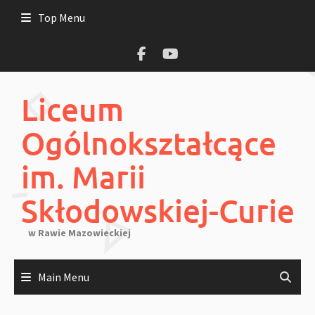
Skip
Top Menu
to
content
Liceum
Ogólnokształcące
im. Marii
Skłodowskiej-Curie
w Rawie Mazowieckiej
Main Menu