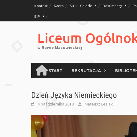
Skip
Kontakt
Kadra
SU
Galerie
Dokumenty
Po
to
BIP
content
Liceum Ogólnoks
w Rawie Mazowieckiej
START
REKRUTACJA
BIBLIOTE
Dzień Języka Niemieckiego
4 października 2010
Mateusz Lesiak