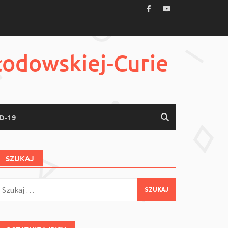
łodowskiej-Curie
D-19
SZUKAJ
zukaj: