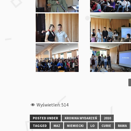
Wyświetleń:
514
POSTED UNDER
KRONIKA WYDARZEŃ
2010
TAGGED
MAZ
NIEMIECKI
LO
CURIE
RAWA