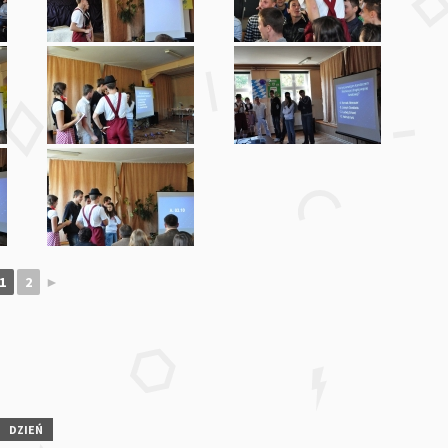
1
2
►
DZIEŃ