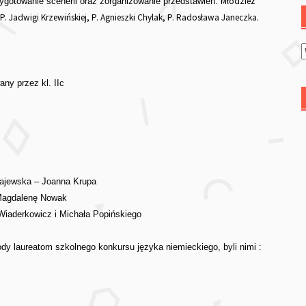
Młodzież
zygotowanie scenerii oraz zorganizowanie przedstawień.
. Jadwigi Krzewińskiej, P. Agnieszki Chylak, P. Radosława Janeczka.
ny przez kl. IIc
ołajewska – Joanna Krupa
 Magdalenę Nowak
Wiaderkowicz i Michała Popińskiego
y laureatom szkolnego konkursu języka niemieckiego, byli nimi :