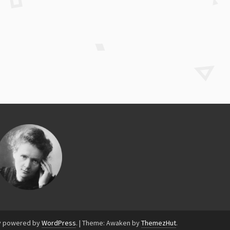
y powered by
WordPress
.
|
Theme: Awaken by
ThemezHut
.