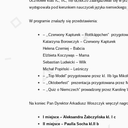
Uczniowie klas IC, IIC, IIB ochoczo zaangażowali się w pr
występowała pod kierunkiem nauczycieli języka niemieckiego: P
W programie znalazły się przedstawienia:
– ,,Czerwony Kapturek – Rottkäppchen” przygotowa
Katarzyna Borowczyk – Czerwony Kapturek
Helena Czerniej – Babcia
Elżbieta Koczywąs – Mama
Sebastian Ludwicki – Wilk
Michał Popiński – Leśniczy
– ,,Top Model” przygotowane przez kl. IIb Iga Mik
– ,,Oktoberfest” prezentacja przygotowana przez
– ,,Quiz o Niemczech” prowadzony przez:Karolinę 
Na koniec Pan Dyrektor Arkadiusz Woszczyk wręczył nagrod
I miejsce – Aleksandra Żabczyńska kl. I c
II miejsce – Paulla Socha kl.II b