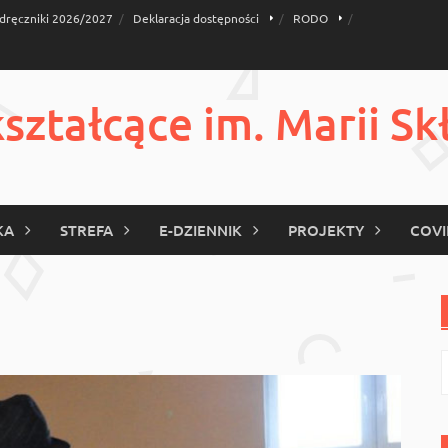
dręczniki 2026/2027
Deklaracja dostępności
RODO
ztałcące im. Marii Sk
KA
STREFA
E-DZIENNIK
PROJEKTY
COVI
S