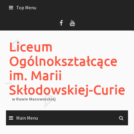
Skip
Top Menu
to
content
Liceum
Ogólnokształcące
im. Marii
Skłodowskiej-Curie
w Rawie Mazowieckiej
Main Menu