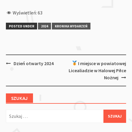
Wyświetleń:
63
POSTED UNDER
2024
KRONIKA WYDARZEŃ
Post
Dzień otwarty 2024
I miejsce w powiatowej
navigation
Licealiadzie w Halowej Piłce
Nożnej
SZUKAJ
Szukaj: