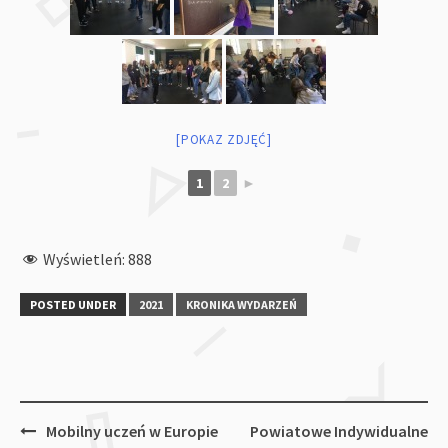
[POKAZ ZDJĘĆ]
1
2
►
Wyświetleń:
888
POSTED UNDER
2021
KRONIKA WYDARZEŃ
Post
Mobilny uczeń w Europie
Powiatowe Indywidualne