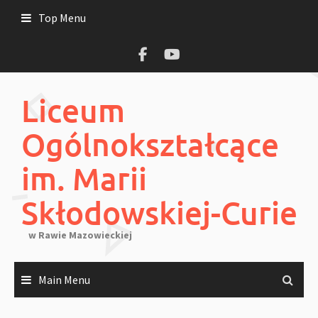
Skip
Top Menu
to
content
Liceum
Ogólnokształcące
im. Marii
Skłodowskiej-Curie
w Rawie Mazowieckiej
Main Menu