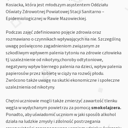
Kosiacka, która jest młodszym asystentem Oddziału
Oświaty Zdrowotnej Powiatowej Stacji Sanitarno –
Epidemiologicznej w Rawie Mazowieckiej.
Podczas zajęć zdefiniowano pojęcie zdrowia oraz
rozmawiano o czynnikach wpływających na nie. Szczególną
uwagę poświęcono zagadnieniom związanym ze
szkodliwym wpływem palenia tytoniu na zdrowie człowieka
tj. uzależnienie od nikotyny,choroby odtytoniowe,
negatywny wpływ biernego palenia na dzieci, wpływ palenia
papierosów przez kobietę w ciąży na rozwój płodu.
Zwrócono także uwagę na skutki ekonomiczne i społeczne
uzależnienia od nikotyny.
Chętni uczniowie mogli także zmierzyć zawartość tlenku
węgla w wydychanym powietrzu za pomocą
smokolajzera.
Ponadto, aby uświadomić uczniom w jaki sposób alkohol
działa na ludzkie zmysły i zdolność postrzegania
rzeczywistości zaproponowano uczniom udział w ćwiczeniu