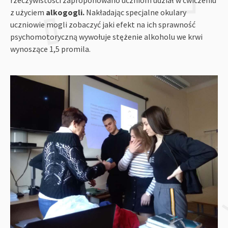
z użyciem
alkogogli.
Nakładając specjalne okulary
uczniowie mogli zobaczyć jaki efekt na ich sprawność
psychomotoryczną wywołuje stężenie alkoholu we krwi
wynoszące 1,5 promila.