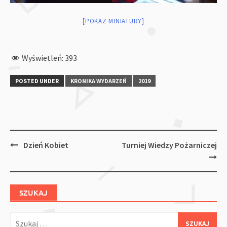
[POKAŻ MINIATURY]
Wyświetleń:
393
POSTED UNDER
KRONIKA WYDARZEŃ
2019
Post
Dzień Kobiet
Turniej Wiedzy Pożarniczej
navigation
SZUKAJ
Szukaj: