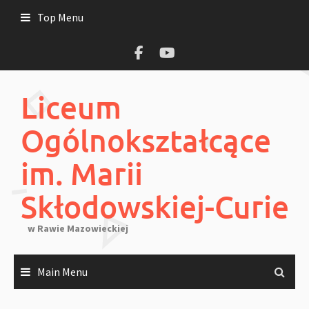
Skip
Top Menu
to
content
Liceum
Ogólnokształcące
im. Marii
Skłodowskiej-Curie
w Rawie Mazowieckiej
Main Menu