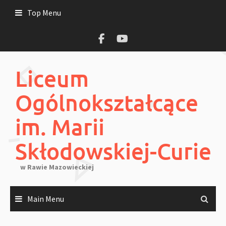
Skip
Top Menu
to
content
Liceum
Ogólnokształcące
im. Marii
Skłodowskiej-Curie
w Rawie Mazowieckiej
Main Menu