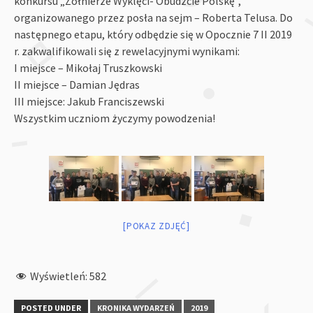
konkursu „Żołnierze Wyklęci- Obudźcie Polskę”,
organizowanego przez posła na sejm – Roberta Telusa. Do
następnego etapu, który odbędzie się w Opocznie 7 II 2019
r. zakwalifikowali się z rewelacyjnymi wynikami:
I miejsce – Mikołaj Truszkowski
II miejsce – Damian Jędras
III miejsce: Jakub Franciszewski
Wszystkim uczniom życzymy powodzenia!
[POKAZ ZDJĘĆ]
Wyświetleń:
582
POSTED UNDER
KRONIKA WYDARZEŃ
2019