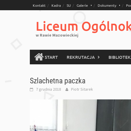
Skip
Kontakt
Kadra
SU
Galerie
Dokumenty
Po
to
content
Liceum Ogólnoks
w Rawie Mazowieckiej
START
REKRUTACJA
BIBLIOTE
Szlachetna paczka
7 grudnia 2018
Piotr Sitarek