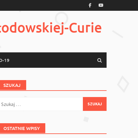
łodowskiej-Curie
D-19
SZUKAJ
zukaj:
OSTATNIE WPISY