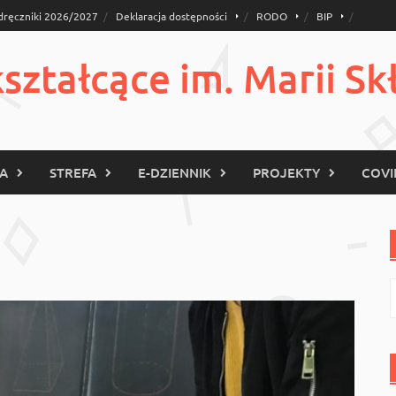
dręczniki 2026/2027
Deklaracja dostępności
RODO
BIP
ztałcące im. Marii Sk
KA
STREFA
E-DZIENNIK
PROJEKTY
COVI
S