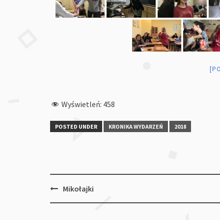
[P
Wyświetleń:
458
POSTED UNDER
KRONIKA WYDARZEŃ
2018
Post
Mikołajki
navigation