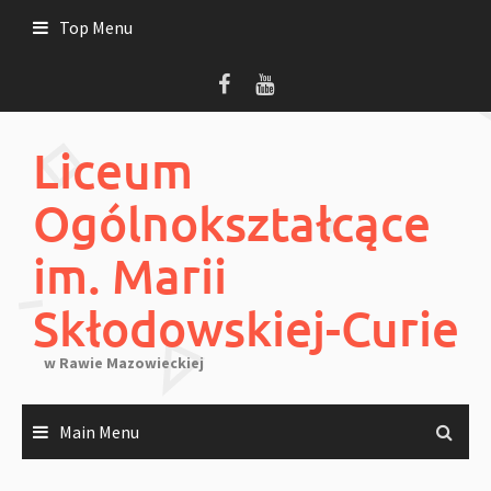
Skip
Top Menu
to
content
Liceum
Ogólnokształcące
im. Marii
Skłodowskiej-Curie
w Rawie Mazowieckiej
Main Menu