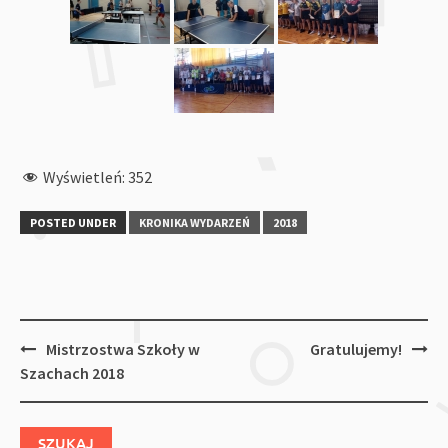
Wyświetleń:
352
POSTED UNDER
KRONIKA WYDARZEŃ
2018
Post
Mistrzostwa Szkoły w
Gratulujemy!
navigation
Szachach 2018
SZUKAJ