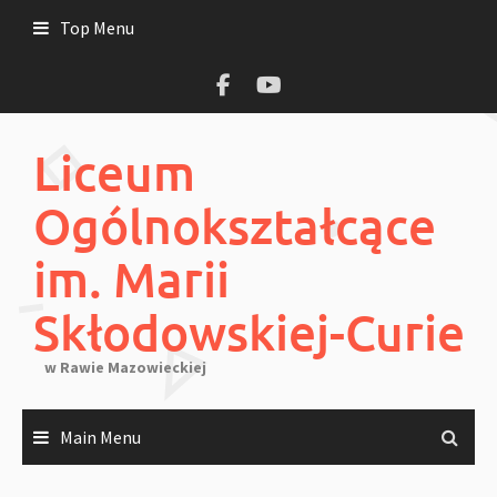
Skip
Top Menu
to
content
Liceum
Ogólnokształcące
im. Marii
Skłodowskiej-Curie
w Rawie Mazowieckiej
Main Menu