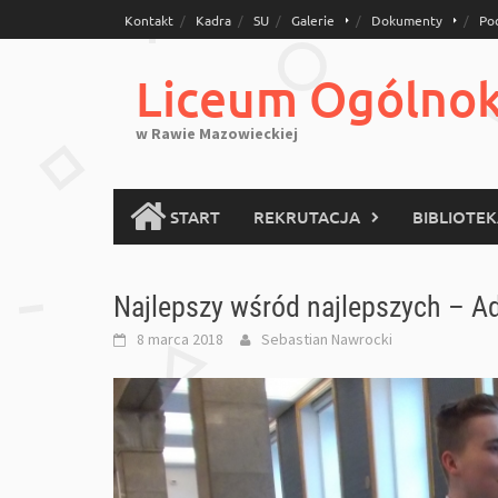
Skip
Kontakt
Kadra
SU
Galerie
Dokumenty
Po
to
content
Liceum Ogólnoks
w Rawie Mazowieckiej
START
REKRUTACJA
BIBLIOTE
Najlepszy wśród najlepszych – Ad
8 marca 2018
Sebastian Nawrocki