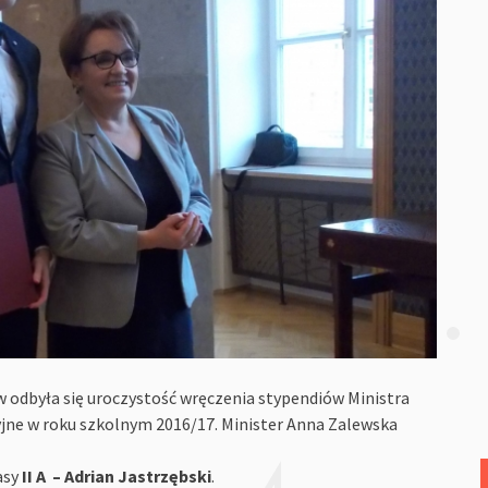
ów odbyła się uroczystość wręczenia stypendiów Ministra
yjne w roku szkolnym 2016/17. Minister Anna Zalewska
asy
II A – Adrian Jastrzębski
.