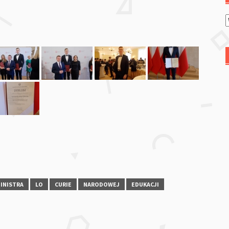
INISTRA
LO
CURIE
NARODOWEJ
EDUKACJI