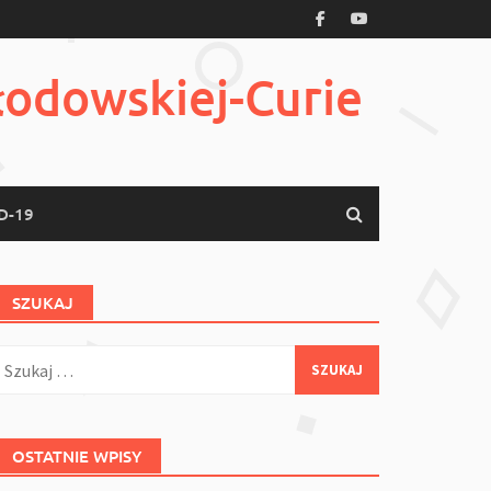
łodowskiej-Curie
D-19
SZUKAJ
zukaj:
OSTATNIE WPISY