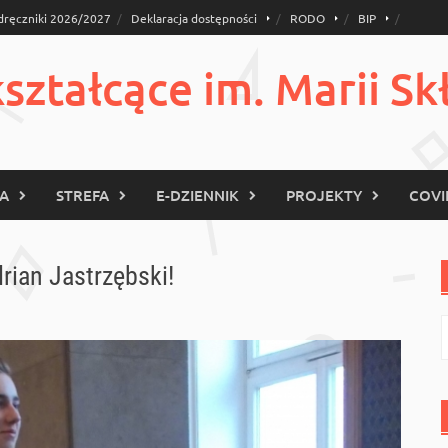
dręczniki 2026/2027
Deklaracja dostępności
RODO
BIP
ztałcące im. Marii Sk
KA
STREFA
E-DZIENNIK
PROJEKTY
COVI
rian Jastrzębski!
S