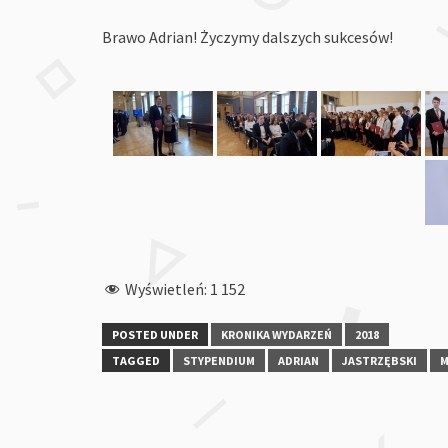
Brawo Adrian! Życzymy dalszych sukcesów!
Wyświetleń:
1 152
POSTED UNDER
KRONIKA WYDARZEŃ
2018
TAGGED
STYPENDIUM
ADRIAN
JASTRZĘBSKI
M