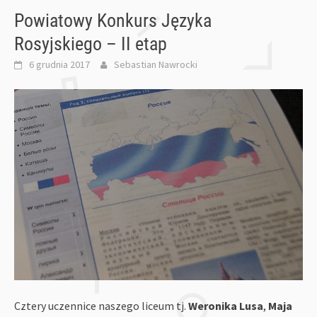
Powiatowy Konkurs Języka
Rosyjskiego – II etap
6 grudnia 2017
Sebastian Nawrocki
Cztery uczennice naszego liceum tj.
Weronika Lusa
,
Maja