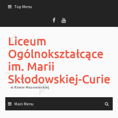
Skip
Top Menu
to
content
Liceum
Ogólnokształcące
im. Marii
Skłodowskiej-Curie
w Rawie Mazowieckiej
Main Menu