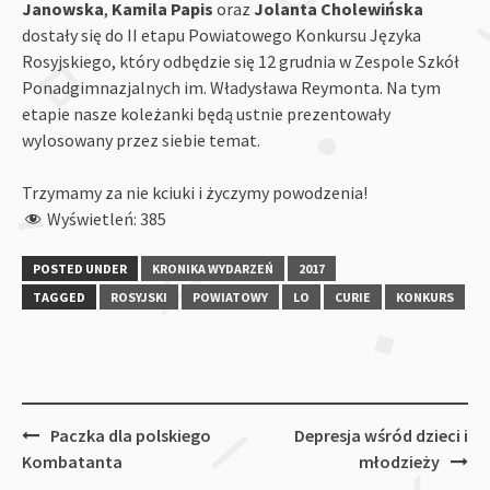
Janowska
,
Kamila Papis
oraz
Jolanta Cholewińska
dostały się do II etapu Powiatowego Konkursu Języka
Rosyjskiego, który odbędzie się 12 grudnia w Zespole Szkół
Ponadgimnazjalnych im. Władysława Reymonta. Na tym
etapie nasze koleżanki będą ustnie prezentowały
wylosowany przez siebie temat.
Trzymamy za nie kciuki i życzymy powodzenia!
Wyświetleń:
385
POSTED UNDER
KRONIKA WYDARZEŃ
2017
TAGGED
ROSYJSKI
POWIATOWY
LO
CURIE
KONKURS
Post
Paczka dla polskiego
Depresja wśród dzieci i
navigation
Kombatanta
młodzieży