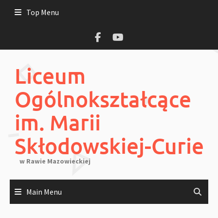
Skip
Top Menu
to
content
Liceum
Ogólnokształcące
im. Marii
Skłodowskiej-Curie
w Rawie Mazowieckiej
Main Menu