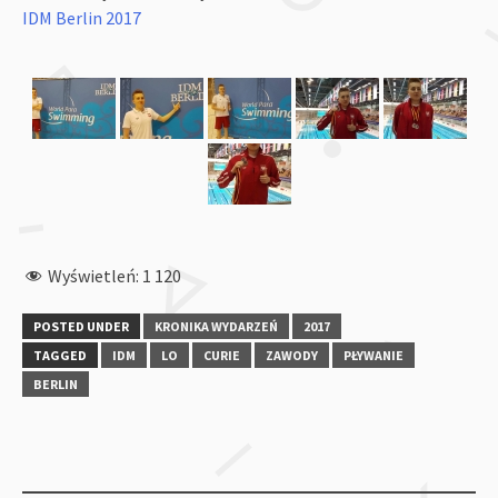
IDM Berlin 2017
Wyświetleń:
1 120
POSTED UNDER
KRONIKA WYDARZEŃ
2017
TAGGED
IDM
LO
CURIE
ZAWODY
PŁYWANIE
BERLIN