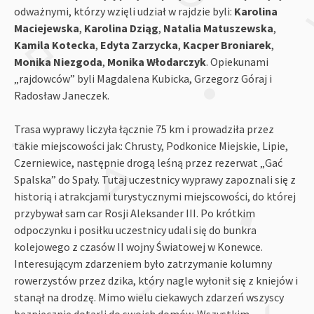
odważnymi, którzy wzięli udział w rajdzie byli:
Karolina
Maciejewska
,
Karolina Dziąg
,
Natalia Matuszewska
,
Kamila Kotecka
,
Edyta Zarzycka
,
Kacper Broniarek
,
Monika Niezgoda
,
Monika Włodarczyk
. Opiekunami
„rajdowców” byli Magdalena Kubicka, Grzegorz Góraj i
Radosław Janeczek.
Trasa wyprawy liczyła łącznie 75 km i prowadziła przez
takie miejscowości jak: Chrusty, Podkonice Miejskie, Lipie,
Czerniewice, następnie drogą leśną przez rezerwat „Gać
Spalska” do Spały. Tutaj uczestnicy wyprawy zapoznali się z
historią i atrakcjami turystycznymi miejscowości, do której
przybywał sam car Rosji Aleksander III. Po krótkim
odpoczynku i posiłku uczestnicy udali się do bunkra
kolejowego z czasów II wojny Światowej w Konewce.
Interesującym zdarzeniem było zatrzymanie kolumny
rowerzystów przez dzika, który nagle wyłonił się z kniejów i
stanął na drodzę. Mimo wielu ciekawych zdarzeń wszyscy
bezpiecznie dotarli do swoich domów. Wszystkim