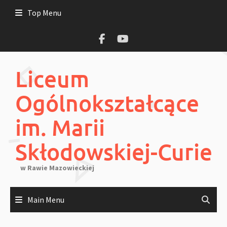
Skip
Top Menu
to
content
Liceum
Ogólnokształcące
im. Marii
Skłodowskiej-Curie
w Rawie Mazowieckiej
Main Menu