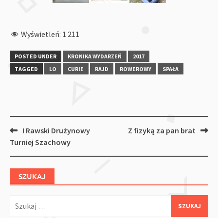
Wyświetleń:
1 211
POSTED UNDER
KRONIKA WYDARZEŃ
2017
TAGGED
LO
CURIE
RAJD
ROWEROWY
SPAŁA
Post
I Rawski Drużynowy
Z fizyką za pan brat
navigation
Turniej Szachowy
SZUKAJ
Szukaj: