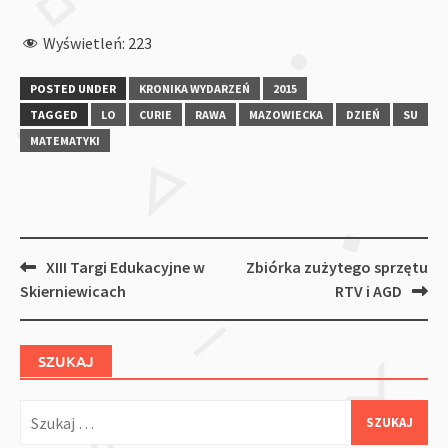
Wyświetleń:
223
POSTED UNDER
KRONIKA WYDARZEŃ
2015
TAGGED
LO
CURIE
RAWA
MAZOWIECKA
DZIEŃ
SU
MATEMATYKI
Post
XIII Targi Edukacyjne w
Zbiórka zużytego sprzętu
navigation
Skierniewicach
RTV i AGD
SZUKAJ
Szukaj: