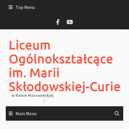
Skip
Top Menu
to
content
Liceum
Ogólnokształcące
im. Marii
Skłodowskiej-Curie
w Rawie Mazowieckiej
Main Menu