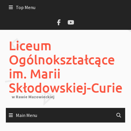
Skip
Top Menu
to
content
Liceum
Ogólnokształcące
im. Marii
Skłodowskiej-Curie
w Rawie Mazowieckiej
Main Menu