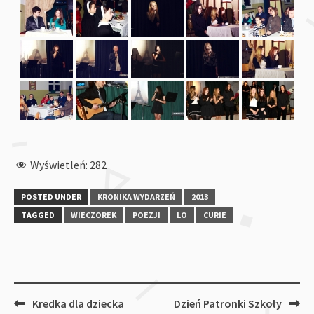
Wyświetleń:
282
POSTED UNDER
KRONIKA WYDARZEŃ
2013
TAGGED
WIECZOREK
POEZJI
LO
CURIE
Post
Kredka dla dziecka
Dzień Patronki Szkoły