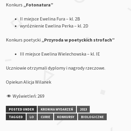
Konkurs
„Fotonatura”
II miejsce Ewelina Fura – kl. 2B
wyróżnienie Ewelina Perka – kl. 2D
Konkurs poetycki
„Przyroda w poetyckich strofach”
III miejsce Ewelina Wielechowska – kl. IE
Uczniowie otrzymali dyplomy i nagrody rzeczowe.
Opiekun Alicja Wilanek
Wyświetleń:
269
POSTED UNDER
KRONIKA WYDARZEŃ
2013
TAGGED
LO
CURIE
KONKURSY
BIOLOGICZNE