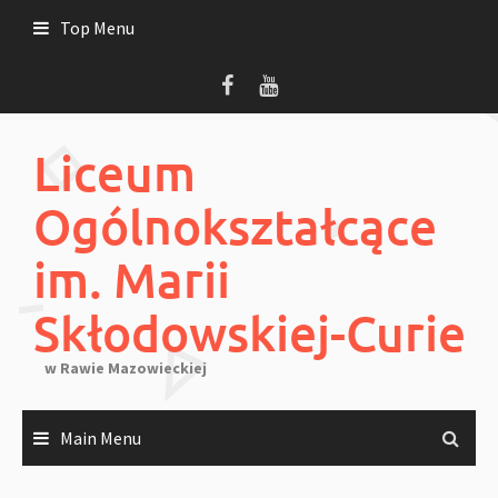
Skip
Top Menu
to
content
Liceum
Ogólnokształcące
im. Marii
Skłodowskiej-Curie
w Rawie Mazowieckiej
Main Menu