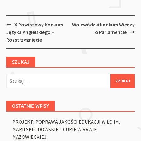
Post
X Powiatowy Konkurs
Wojewódzki konkurs Wiedzy
navigation
Języka Angielskiego –
o Parlamencie
Rozstrzygnięcie
SZUKAJ
Szukaj:
OSTATNIE WPISY
PROJEKT: POPRAWA JAKOŚCI EDUKACJI W LO IM.
MARII SKŁODOWSKIEJ-CURIE W RAWIE
MAZOWIECKIEJ