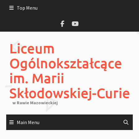
Skip
Top Menu
to
content
Liceum
Ogólnokształcące
im. Marii
Skłodowskiej-Curie
w Rawie Mazowieckiej
Main Menu