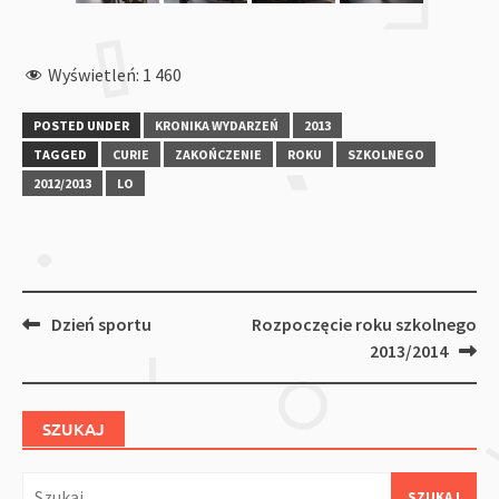
Wyświetleń:
1 460
POSTED UNDER
KRONIKA WYDARZEŃ
2013
TAGGED
CURIE
ZAKOŃCZENIE
ROKU
SZKOLNEGO
2012/2013
LO
Post
Dzień sportu
Rozpoczęcie roku szkolnego
navigation
2013/2014
SZUKAJ
Szukaj: