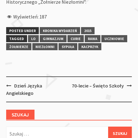
Historycznego „Żołnierze Niezłomni”.
Wyświetleń:
187
POSTED UNDER
KRONIKA WYDARZEŃ
2015
TAGGED
LO
GIMNAZJUM
CURIE
RAWA
UCZNIOWIE
ŻOŁNIERZE
NIEZŁOMNI
SYPUŁA
KACPRZYK
Post
Dzień Języka
70-lecie – Święto Szkoły
navigation
Angielskiego
SZUKAJ
Szukaj: