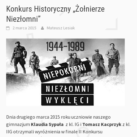
Konkurs Historyczny „Żołnierze
Niezłomni”
2 marca 2015
Mateusz Lesiak
Dnia drugiego marca 2015 roku uczniowie naszego
gimnazjum
Klaudia Sypuła
z kl. IG i
Tomasz Kacprzyk
z kl.
IIG otrzymali wyróżnienia w finale II Konkursu