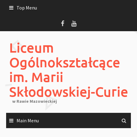
Skip
Top Menu
to
content
Liceum
Ogólnokształcące
im. Marii
Skłodowskiej-Curie
w Rawie Mazowieckiej
Main Menu