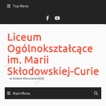
Skip
Top Menu
to
content
Liceum
Ogólnokształcące
im. Marii
Skłodowskiej-Curie
w Rawie Mazowieckiej
Main Menu