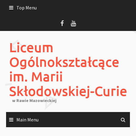
Skip
Top Menu
to
content
Liceum
Ogólnokształcące
im. Marii
Skłodowskiej-Curie
w Rawie Mazowieckiej
Main Menu