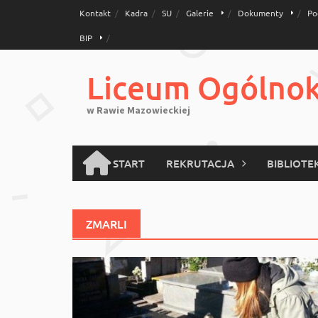
Skip
Kontakt
Kadra
SU
Galerie
Dokumenty
Po
to
BIP
content
Liceum Ogólnoks
w Rawie Mazowieckiej
START
REKRUTACJA
BIBLIOTE
ZMARLI