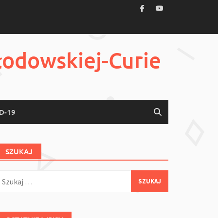
łodowskiej-Curie
D-19
SZUKAJ
zukaj: