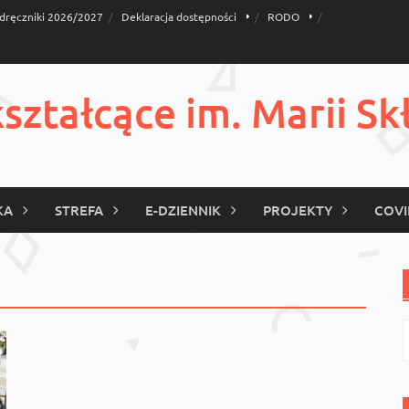
dręczniki 2026/2027
Deklaracja dostępności
RODO
ztałcące im. Marii Sk
KA
STREFA
E-DZIENNIK
PROJEKTY
COVI
S