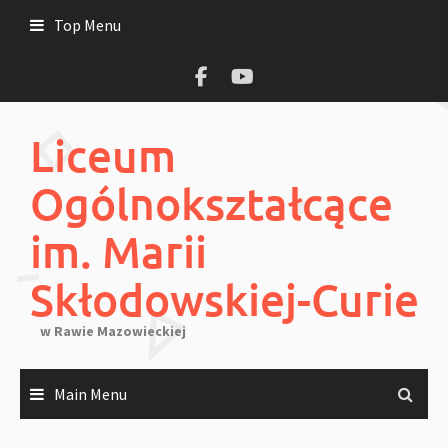
Skip
Top Menu
to
content
Liceum
Ogólnokształcące
im. Marii
Skłodowskiej-Curie
w Rawie Mazowieckiej
Main Menu