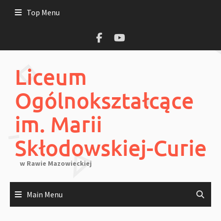
Skip
Top Menu
to
content
Liceum
Ogólnokształcące
im. Marii
Skłodowskiej-Curie
w Rawie Mazowieckiej
Main Menu