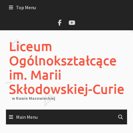
Skip
Top Menu
to
content
Liceum
Ogólnokształcące
im. Marii
Skłodowskiej-Curie
w Rawie Mazowieckiej
Main Menu