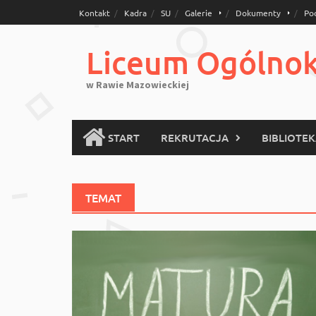
Skip
Kontakt
Kadra
SU
Galerie
Dokumenty
Po
to
content
Liceum Ogólnoks
w Rawie Mazowieckiej
START
REKRUTACJA
BIBLIOTE
TEMAT