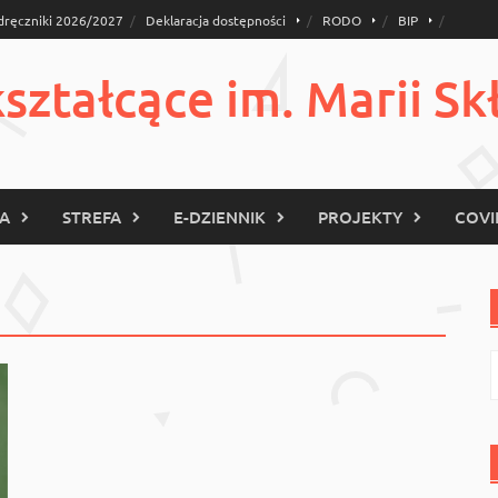
dręczniki 2026/2027
Deklaracja dostępności
RODO
BIP
ztałcące im. Marii Sk
KA
STREFA
E-DZIENNIK
PROJEKTY
COVI
S