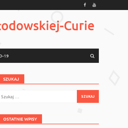
łodowskiej-Curie
D-19
SZUKAJ
zukaj:
OSTATNIE WPISY