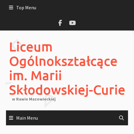
Skip
Top Menu
to
content
Liceum
Ogólnokształcące
im. Marii
Skłodowskiej-Curie
w Rawie Mazowieckiej
Main Menu