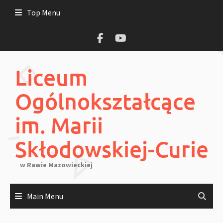
Skip
Top Menu
to
content
Liceum
Ogólnokształcące
im. Marii
Skłodowskiej-Curie
w Rawie Mazowieckiej
Main Menu