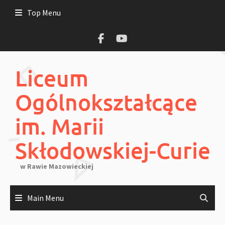
Skip
Top Menu
to
content
Liceum
Ogólnokształcące
im. Marii
Skłodowskiej-Curie
w Rawie Mazowieckiej
Main Menu