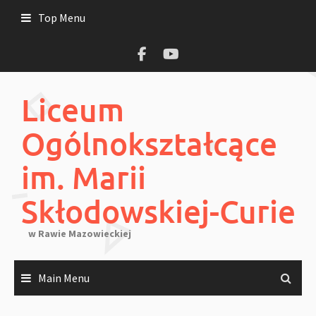
Skip
Top Menu
to
content
Liceum
Ogólnokształcące
im. Marii
Skłodowskiej-Curie
w Rawie Mazowieckiej
Main Menu