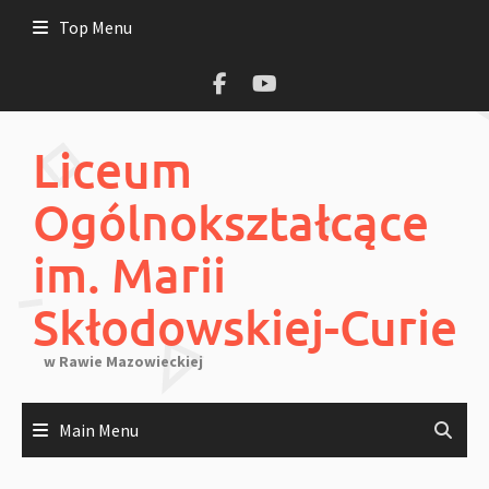
Skip
Top Menu
to
content
Liceum
Ogólnokształcące
im. Marii
Skłodowskiej-Curie
w Rawie Mazowieckiej
Main Menu