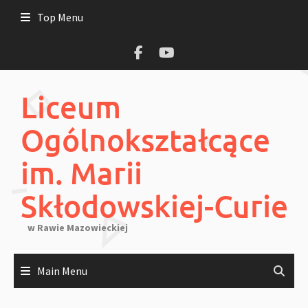
Skip
Top Menu
to
content
Liceum
Ogólnokształcące
im. Marii
Skłodowskiej-Curie
w Rawie Mazowieckiej
Main Menu