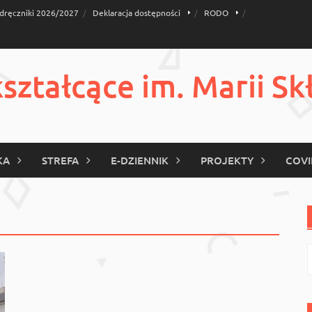
dręczniki 2026/2027
Deklaracja dostępności
RODO
ztałcące im. Marii Sk
KA
STREFA
E-DZIENNIK
PROJEKTY
COVI
S