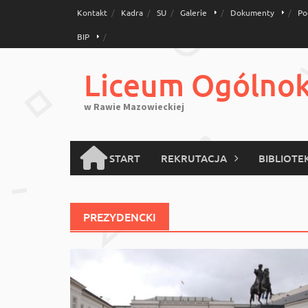
Skip
Kontakt
Kadra
SU
Galerie
Dokumenty
Po
to
BIP
content
Liceum Ogólnoks
w Rawie Mazowieckiej
START
REKRUTACJA
BIBLIOTE
PREZYDENCKI