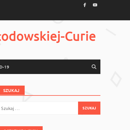
łodowskiej-Curie
D-19
SZUKAJ
zukaj: