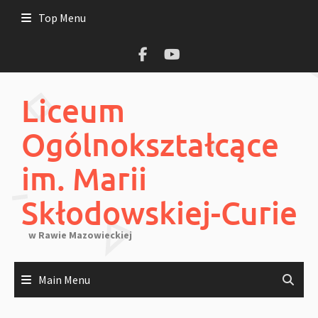
Skip
Top Menu
to
content
Liceum
Ogólnokształcące
im. Marii
Skłodowskiej-Curie
w Rawie Mazowieckiej
Main Menu